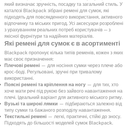
який визначає зручність, посадку та загальний стиль. У
каталозі Blackpack зібрані ремені для сумок, які
підходять для повсякденного використання, активного
відпочинку та міських пригод. Усі аксесуари розроблені
з урахуванням реальних потреб користувачів — з
якісної фурнітури та надійних матеріалів.
Які ремені для сумок є в асортименті
Blackpack пропонує кілька типів ременів, кожен з яких
має своє призначення:
Плечові ремені
— для носіння сумки через плече або
крос-боді. Регульовані, зручні при тривалому
використанні.
Поясні ремені та кріплення на ногу
— для тих, хто
хоче мати речі під рукою без зайвого навантаження на
плечі. Ідеальний варіант для активного міського ритму.
Вузькі та широкі лямки
— підбираються залежно від
типу сумки та бажаного розподілу навантаження.
Текстильні ремені
— легкі, практичні, стійкі до зносу.
Підходять до більшості моделей сумок Blackpack.