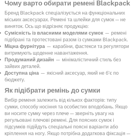
Чому варто обирати ремені Blackpack
Бренд Blackpack спеціалізується на функціональних
міських аксесуарах. Ремені та шлейки для сумок — не
виняток. Ось що відрізняє продукцію:
Сумісність із власними моделями сумок
— ремені
підібрані та протестовані разом із сумками Blackpack.
Міцна фурнітура
— карабіни, фастекси та регулятори
витримують щоденне навантаження.
Продуманий дизайн
— мінімалістичний стиль без
зайвих деталей.
Доступна ціна
— якісний аксесуар, який не б'є по
бюджету.
Як підібрати ремінь до сумки
Вибір ременя залежить від кількох факторів: типу
сумки, способу носіння та особистих вподобань. Якщо
ви носите сумку через плече — зверніть увагу на
регульовані плечові ремені. Для поясних сумок і
підсумків підійдуть спеціальні поясні варіанти або
кріплення на ногу. Якщо потрібна додаткова фіксація —