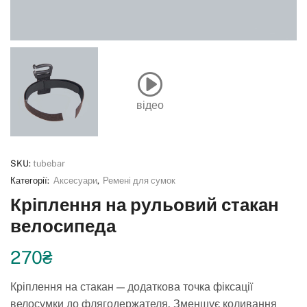
відео
SKU:
tubebar
Категорії:
Аксесуари
,
Ремені для сумок
Кріплення на рульовий стакан
велосипеда
270
₴
Кріплення на стакан — додаткова точка фіксації
велосумки до флягодержателя. Зменшує коливання