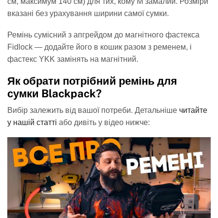
см, максимум 140 см) для тих, кому M замалий. Розміри
вказані без урахування ширини самої сумки.
Ремінь сумісний з апгрейдом до магнітного фастекса
Fidlock — додайте його в кошик разом з ременем, і
фастекс YKK замінять на магнітний.
Як обрати потрібний ремінь для
сумки Blackpack?
читайте
Вибір залежить від вашої потреби. Детальніше
у нашій статті
або дивіть у відео нижче: