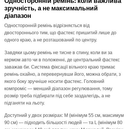
Односторонній ремінь: коли важлива
зручність, а не максимальний
діапазон
Односторонній ремінь відрізняється від
двостороннього тим, що фастекс пришитий лише до
одного краю, а не розташований по центру.
Завдяки цьому ремінь не тисне в спину, коли ви за
кермом авто чи в положенні, де центральний фастекс
заважав би. Система фіксації вільного краю тримає
ремінь охайно, а перевернувши його, можна обрати, з
якого боку зручніше носити фастекс. Головний
компроміс — менший діапазон регулювання, тому
розмір треба підбирати під себе заздалегідь, а не
підганяти на льоту.
Доступний у двох розмірах: M (мінімум 55 см, максимум
90 см) — підходить більшості людей — та L (мінімум 80