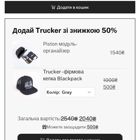
Додати в кошик
Додай Trucker зі знижкою 50%
Piston модуль-
органайзер
1540
₴
Trucker - фірмова
кепка Blackpack
1000
₴
500
₴
2540₴
2040₴
Загальна вартість:
Можете заощадити
500₴
Додати два товара у кошик