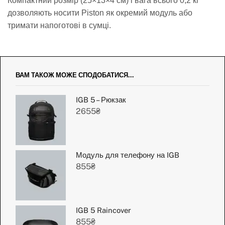
Компактний розмір (25×13×4 см) і вага всього 0,2 кг
дозволяють носити Piston як окремий модуль або
тримати напоготові в сумці.
ВАМ ТАКОЖ МОЖЕ СПОДОБАТИСЯ...
IGB 5 – Рюкзак
2655
₴
Модуль для телефону на IGB​
855
₴
IGB 5 Raincover
855
₴