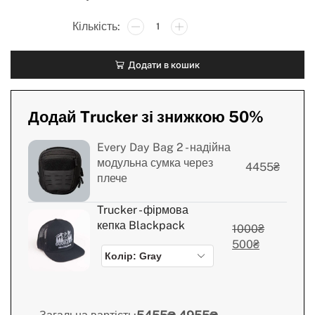
Додати в кошик
Додай Trucker зі знижкою 50%
Every Day Bag 2 - надійна
модульна сумка через
4455
₴
плече
Trucker - фірмова
кепка Blackpack
1000
₴
500
₴