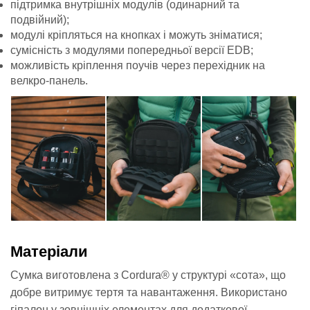
підтримка внутрішніх модулів (одинарний та
подвійний);
модулі кріпляться на кнопках і можуть зніматися;
сумісність з модулями попередньої версії EDB;
можливість кріплення поучів через перехідник на
велкро-панель.
Матеріали
Сумка виготовлена з Cordura® у структурі «сота», що
добре витримує тертя та навантаження. Використано
гіпалон у зовнішніх елементах для додаткової