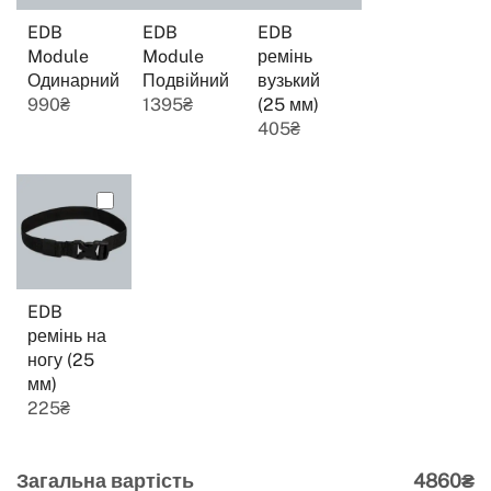
EDB
EDB
EDB
Module
Module
ремінь
Одинарний
Подвійний
вузький
990
₴
1395
₴
(25 мм)
405
₴
EDB
ремінь на
ногу (25
мм)
225
₴
Загальна вартість
4860₴