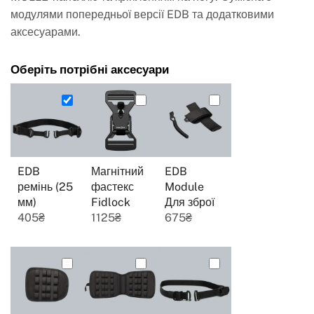
модулями попередньої версії EDB та додатковими
аксесуарами.
Оберіть потрібні аксесуари
EDB
Магнітний
EDB
ремінь (25
фастекс
Module
мм)
Fidlock
Для зброї
405
₴
1125
₴
675
₴