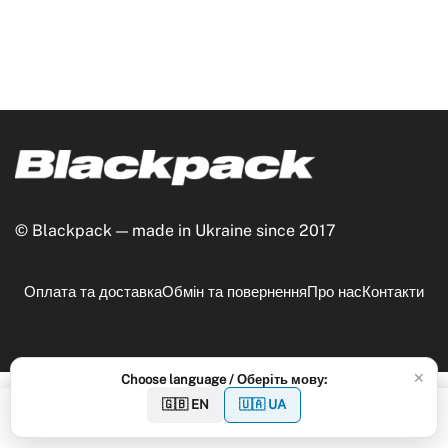
© Blackpack — made in Ukraine since 2017
Оплата та доставка
Обмін та повернення
Про нас
Контакти
✕
Choose language / Оберіть мову:
0
🇬🇧 EN
🇺🇦 UA
Мій аккаунт
Категорії
Магазин
Cart